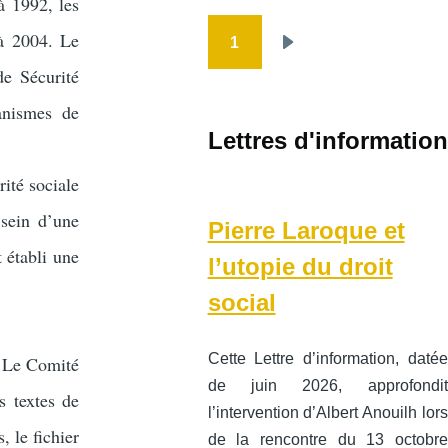
à 1992, les
 à 2004. Le
1
Pagination
Page
de Sécurité
suivante
anismes de
Lettres d'information
ité sociale
 sein d’une
Pierre Laroque et
 établi une
l’utopie du droit
social
Cette Lettre d’information, datée
. Le Comité
de juin 2026, approfondit
s textes de
l’intervention d’Albert Anouilh lors
s, le fichier
de la rencontre du 13 octobre