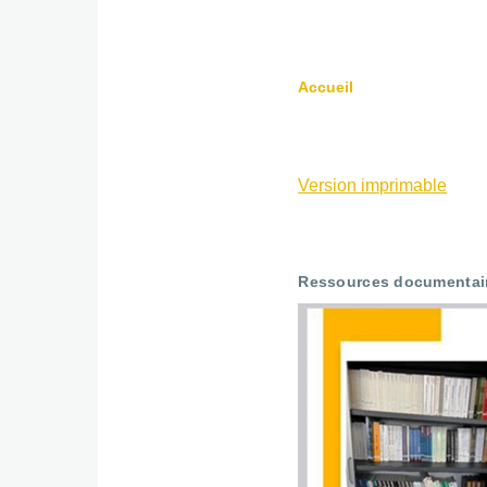
Accueil
Fil
d'Ariane
Version imprimable
Ressources documentai