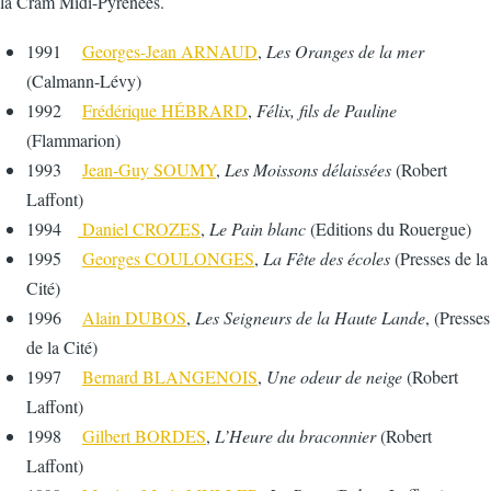
la Cram Midi-Pyrénées.
1991
Georges-Jean ARNAUD
,
Les Oranges de la mer
(Calmann-Lévy)
1992
Frédérique H
É
BRARD
,
Félix, fils de Pauline
(Flammarion)
1993
Jean-Guy SOUMY
,
Les Moissons délaissées
(Robert
Laffont)
1994
Daniel CROZES
,
Le Pain blanc
(Editions du Rouergue)
1995
Georges COULONGES
,
La Fête des écoles
(Presses de la
Cité)
1996
Alain DUBOS
,
Les Seigneurs de la Haute Lande
, (Presses
de la Cité)
1997
Bernard BLANGENOIS
,
Une odeur de neige
(Robert
Laffont)
1998
Gilbert BORDES
,
L’Heure du braconnier
(Robert
Laffont)